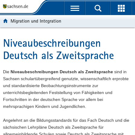
P
P
H
W
F
o
o
a
e
o
r
r
u
i
o
Migration und Integration
t
t
p
t
t
a
a
t
e
e
l
l
i
r
r
Niveaubeschreibungen
Hauptinhalt
ü
n
n
e
-
Deutsch als Zweitsprache
b
a
h
I
B
e
v
a
n
e
r
i
l
f
r
Die
Niveaubeschreibungen Deutsch als Zweitsprache
sind in
g
g
t
o
e
Sachsen schulartübergreifend genutzte, wissenschaftlich erprobte
r
a
r
i
und standardisierte Beobachtungsinstrumente zur
e
t
m
c
unterrichtsbegleitenden Feststellung von Fähigkeiten und
i
i
a
h
Fortschritten in der deutschen Sprache vor allem bei
f
o
t
mehrsprachigen Kindern und Jugendlichen.
e
n
i
n
o
Angelehnt an die Bildungsstandards für das Fach Deutsch und die
d
n
sächsischen Lehrpläne Deutsch als Zweitsprache für
e
allgemeinbildende Schulen sowie Deutsch als Zweitsprache mit
N