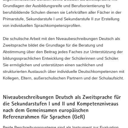
Grundlagen der Ausbildungsreife und Berufsorientierung für
a
berufsbildende Schulen dienen sie Lehrkräften aller Fächer in der
v
Primarstufe, Sekundarstufe I und Sekundarstufe II zur Erstellung
i
von individuellen Sprachkompetenzprofilen.
g
a
Die schulische Arbeit mit den Niveaubeschreibungen Deutsch als
t
Zweitsprache bildet die Grundlage für die Beratung und
i
Abstimmung über den Beitrag jedes Faches zur Unterstützung der
o
bildungssprachlichen Entwicklung der Schülerinnen und Schüler.
n
Sie ermöglichen und unterstützen einen sachlichen und
strukturierten Austausch über individuelle Deutschkompetenzen mit
Kollegen, Eltern, außerschulischen Partnern und der Schulaufsicht.
Niveaubeschreibungen Deutsch als Zweitsprache für
die Sekundarstufen I und II und Kompetenzniveaus
nach dem Gemeinsamen europäischen
Referenzrahmen für Sprachen (GeR)
Beide Beschreibungssysteme sind als Instrument zur Evaluation